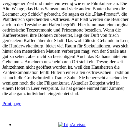
vergangener Zeit und mutet ein wenig wie eine Filmkulisse an. Die
Alte Waage, das Haus Samson und viele andere Bauten haben die
Leeraner „op Schick“ gebracht. So sagen es die „Platt-Proater“, die
Plattdeutsch sprechenden Ostfriesen. Auf Platt werden die Besucher
auch in der Teestube am Hafen begrüßt. Hier kann man eine original
ostfriesische Teezeremonie und Friesentorte bestellen. Wenn die
Kaffeerösterei ihre Bohnen zubereitet, liegt der Duft von frisch
geröstetem Kaffee über der Stadt. Das wohl älteste Gebäude in Leer,
die Harderwykenburg, bietet viel Raum für Spekulationen, was sich
hinter den meterdicken Mauern verbergen mag: von der Straße aus
gut zu sehen, aber nicht zu besichtigen! Auch das Rathaus hütet ein
Geheimnis. An einem unscheinbaren Ort steht ein Tresor, der seit
Jahrzehnten nicht geöffnet worden ist, weil den Hausherren die
Zahlenkombination fehlt! Hüterin einer alten ostfriesischen Tradition
ist auch die Goldschmiedin Traute Zahn. Sie beherrscht als eine der
wenigen noch die alte Filigrankunst. Aktueller Zeitgeist wird in
einem Hotel in Leer versprüht. Es hat gerade einmal fünf Zimmer,
die alle ganz individuell eingerichtet sind.
Print page